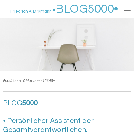
BLOG5000
•
Zum
•
Friedrich A. Dirkmann
Hauptinhalt
springen
Friedrich A. Dirkmann *12345+
BLOG
5000
• Persönlicher Assistent der
Gesamtverantwortlichen...